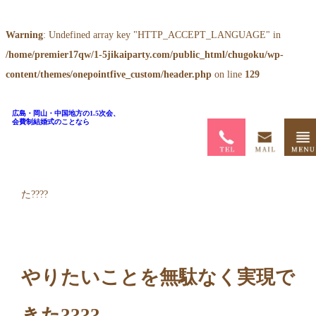
Warning
: Undefined array key "HTTP_ACCEPT_LANGUAGE" in
/home/premier17qw/1-5jikaiparty.com/public_html/chugoku/wp-
content/themes/onepointfive_custom/header.php
on line
129
広島・岡山・中国地方の1.5次会、
会費制結婚式のことなら
ホーム
>
お客様の声
>
やりたいことを無駄なく実現でき
た????
やりたいことを無駄なく実現で
きた????