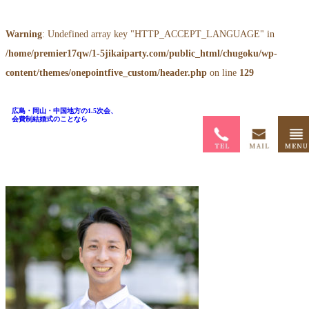
Warning
: Undefined array key "HTTP_ACCEPT_LANGUAGE" in
/home/premier17qw/1-5jikaiparty.com/public_html/chugoku/wp-
content/themes/onepointfive_custom/header.php
on line
129
トップページ
>
広島・岡山・中国地方の1.5次会、
会費制結婚式のことなら
スタッフ
中東 祐輝